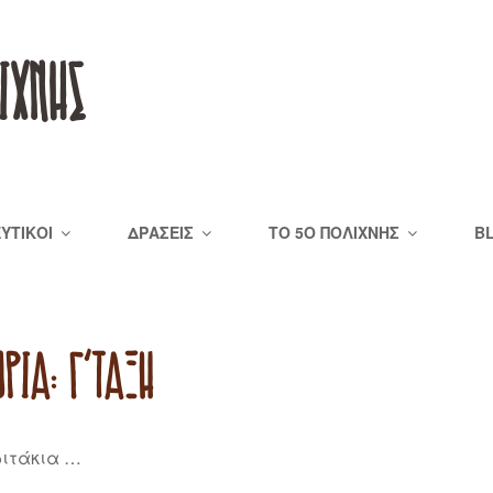
ΙΧΝΗΣ
ΕΥΤΙΚΟΊ
ΔΡΆΣΕΙΣ
ΤΟ 5Ο ΠΟΛΊΧΝΗΣ
B
ΟΡΊΑ:
Γ΄ΤΆΞΗ
ριτάκια …