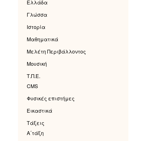
Ελλάδα
Γλώσσα
Ιστορία
Μαθηματικά
Μελέτη Περιβάλλοντος
Μουσική
Τ.Π.Ε.
CMS
ή
δου
Φυσικές επιστήμες
Εικαστικά
Τάξεις
Α΄τάξη