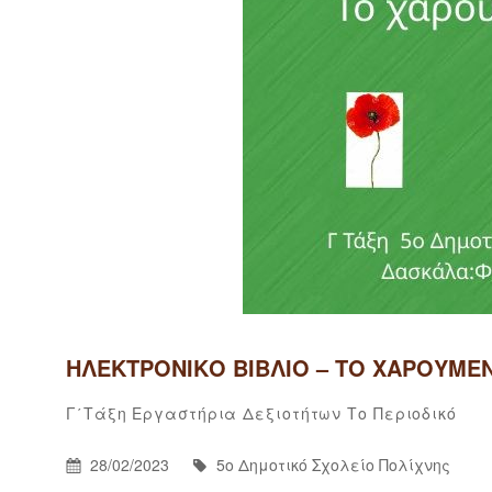
ΗΛΕΚΤΡΟΝΙΚΌ ΒΙΒΛΊΟ – ΤΟ ΧΑΡΟΎΜΕΝ
5
B
Categories
Γ΄τάξη
Εργαστήρια Δεξιοτήτων
Το Περιοδικό
Δ
Σ
Posted
By
28/02/2023
5ο Δημοτικό Σχολείο Πολίχνης
Π
On