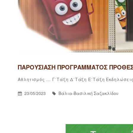
ΠΑΡΟΥΣΊΑΣΗ ΠΡΟΓΡΆΜΜΑΤΟΣ ΠΡΟΘΕ
Categories
Αθλητισμός ...
Γ΄τάξη
Δ΄τάξη
Ε΄τάξη
Εκδηλώσει
Posted
By
23/05/2023
Βάλια-Βασιλική Σαζακλίδου
On