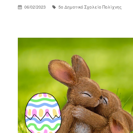
Σ
Posted
By
06/02/2023
5ο Δημοτικό Σχολείο Πολίχνης
Π
On