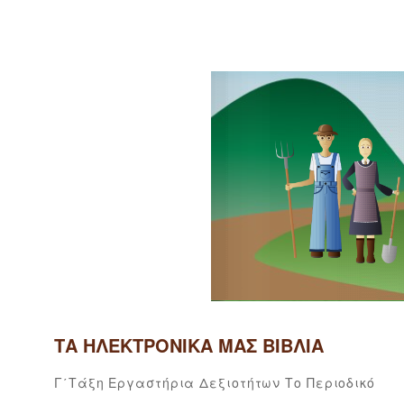
ΤΑ ΗΛΕΚΤΡΟΝΙΚΆ ΜΑΣ ΒΙΒΛΊΑ
5
B
Categories
Γ΄τάξη
Εργαστήρια Δεξιοτήτων
Το Περιοδικό
Δ