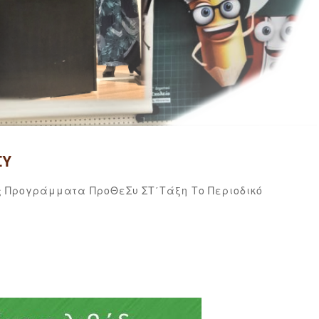
ΣΥ
Βάλια-
By
ς
Προγράμματα
ΠροΘεΣυ
ΣΤ΄τάξη
Το Περιοδικό
Βασιλικ
Σαζακλί