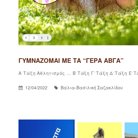
ΓΥΜΝΆΖΟΜΑΙ ΜΕ ΤΑ “ΓΕΡΆ ΑΒΓΆ”
Categories
Α΄τάξη
Αθλητισμός ...
Β΄τάξη
Γ΄τάξη
Δ΄τάξη
Ε΄τ
Posted
By
12/04/2022
Βάλια-Βασιλική Σαζακλίδου
On