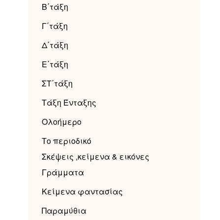
Β΄τάξη
Γ΄τάξη
Δ΄τάξη
Ε΄τάξη
ΣΤ΄τάξη
Τάξη Ένταξης
Ολοήμερο
Το περιοδικό
Σκέψεις ,κείμενα & εικόνες
Γράμματα
Κείμενα φαντασίας
Παραμύθια