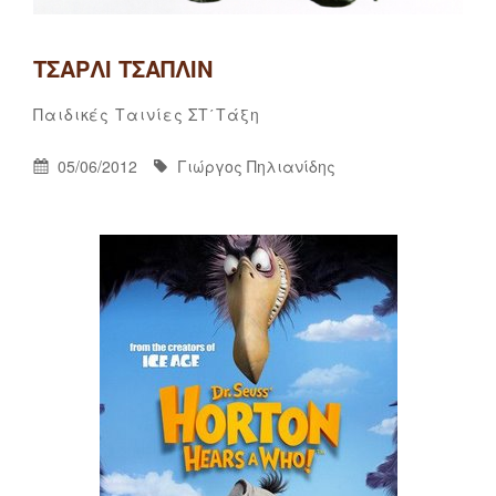
ΤΣΆΡΛΙ ΤΣΆΠΛΙΝ
Γιώργος
By
Categories
Παιδικές Ταινίες
ΣΤ΄τάξη
Πηλιανίδης
Posted
By
05/06/2012
Γιώργος Πηλιανίδης
On