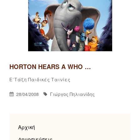
HORTON HEARS A WHO …
Γιώργος
By
Categories
Ε΄τάξη
Παιδικές Ταινίες
Πηλιανίδης
Posted
By
28/04/2008
Γιώργος Πηλιανίδης
On
Αρχική
Δημοσιεύσεις