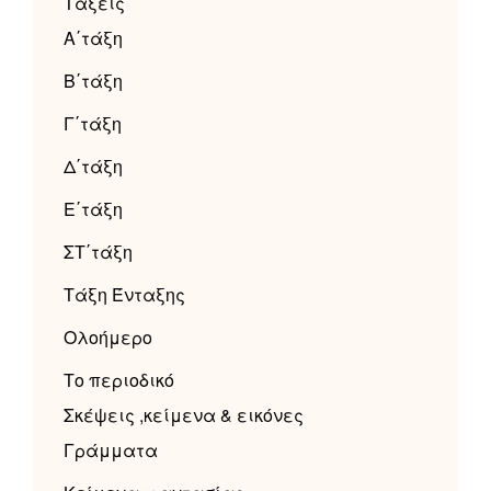
Τάξεις
Α΄τάξη
Β΄τάξη
Γ΄τάξη
Δ΄τάξη
Ε΄τάξη
ΣΤ΄τάξη
Τάξη Ένταξης
Ολοήμερο
Το περιοδικό
Σκέψεις ,κείμενα & εικόνες
Γράμματα