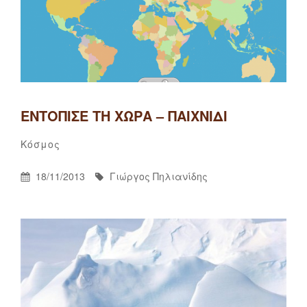
ΕΝΤΌΠΙΣΕ ΤΗ ΧΏΡΑ – ΠΑΙΧΝΊΔΙ
Γιώργος
By
Categories
Κόσμος
Πηλιανίδης
Posted
By
18/11/2013
Γιώργος Πηλιανίδης
On