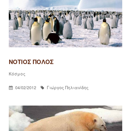
ΝΌΤΙΟΣ ΠΌΛΟΣ
Γιώργος
By
Categories
Κόσμος
Πηλιανίδης
Posted
By
04/02/2012
Γιώργος Πηλιανίδης
On