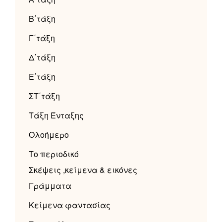
Β΄τάξη
Γ΄τάξη
Δ΄τάξη
Ε΄τάξη
ΣΤ΄τάξη
Τάξη Ένταξης
Ολοήμερο
Το περιοδικό
Σκέψεις ,κείμενα & εικόνες
Γράμματα
Κείμενα φαντασίας