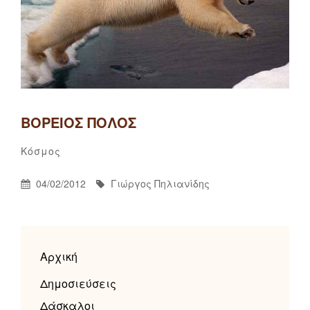
ΒΌΡΕΙΟΣ ΠΌΛΟΣ
Γιώργος
By
Categories
Κόσμος
Πηλιανίδης
Posted
By
04/02/2012
Γιώργος Πηλιανίδης
On
Αρχική
Δημοσιεύσεις
Δάσκαλοι