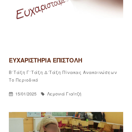
ΕΥΧΑΡΙΣΤΉΡΙΑ ΕΠΙΣΤΟΛΉ
Categories
Β΄τάξη
Γ΄τάξη
Δ΄τάξη
Πίνακας Ανακοινώσεων
Λεμονιά
By
Το Περιοδικό
Γιαϊτζή
Posted
By
15/01/2025
Λεμονιά Γιαϊτζή
On