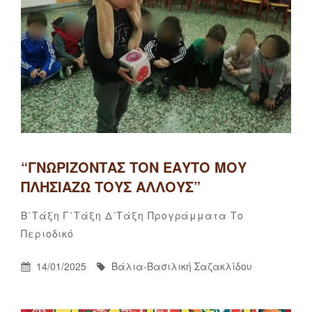
“ΓΝΩΡΊΖΟΝΤΑΣ ΤΟΝ ΕΑΥΤΌ ΜΟΥ
ΠΛΗΣΙΆΖΩ ΤΟΥΣ ΆΛΛΟΥΣ”
Categories
Β΄τάξη
Γ΄τάξη
Δ΄τάξη
Προγράμματα
Το
Βάλια-
By
Περιοδικό
Βασιλική
Σαζακλίδου
Posted
By
14/01/2025
Βάλια-Βασιλική Σαζακλίδου
On