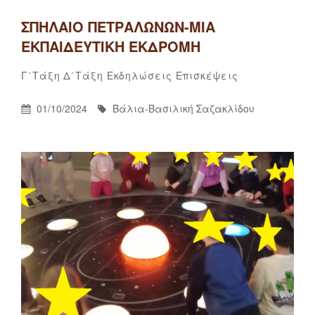
ΣΠΉΛΑΙΟ ΠΕΤΡΑΛΏΝΩΝ-ΜΙΑ
ΕΚΠΑΙΔΕΥΤΙΚΉ ΕΚΔΡΟΜΉ
Βάλια-
By
Categories
Γ΄τάξη
Δ΄τάξη
Εκδηλώσεις
Επισκέψεις
Βασιλική
Σαζακλίδου
Posted
By
01/10/2024
Βάλια-Βασιλική Σαζακλίδου
On