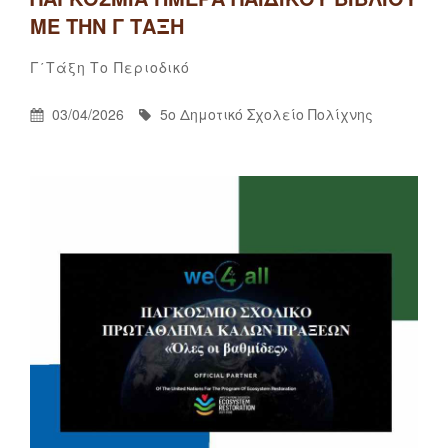
ΜΕ ΤΗΝ Γ ΤΆΞΗ
5ο
By
Categories
Γ΄τάξη
Το Περιοδικό
Δημοτικό
Σχολείο
Posted
By
03/04/2026
5ο Δημοτικό Σχολείο Πολίχνης
Πολίχνης
On