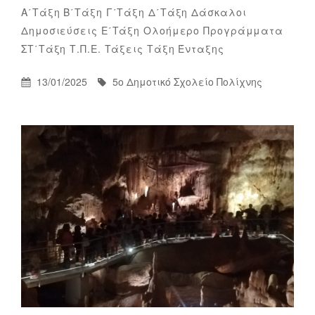
Categories
Α΄τάξη
Β΄τάξη
Γ΄τάξη
Δ΄τάξη
Δάσκαλοι
Δημοσιεύσεις
Ε΄τάξη
Ολοήμερο
Προγράμματα
5ο
By
ΣΤ΄τάξη
Τ.Π.Ε.
Τάξεις
Τάξη Ένταξης
Δημοτικό
Σχολείο
Posted
By
13/01/2025
5ο Δημοτικό Σχολείο Πολίχνης
Πολίχνης
On