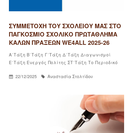
ΣΥΜΜΕΤΟΧΉ ΤΟΥ ΣΧΟΛΕΊΟΥ ΜΑΣ ΣΤΟ
ΠΑΓΚΌΣΜΙΟ ΣΧΟΛΙΚΌ ΠΡΩΤΆΘΛΗΜΑ
ΚΑΛΏΝ ΠΡΆΞΕΩΝ WE4ALL 2025-26
Categories
Α΄τάξη
Β΄τάξη
Γ΄τάξη
Δ΄τάξη
Διαγωνισμοί
Αναστα
By
Ε΄τάξη
Ενεργός Πολίτης
ΣΤ΄τάξη
Το Περιοδικό
Στολτίδ
Posted
By
22/12/2025
Αναστασία Στολτίδου
On