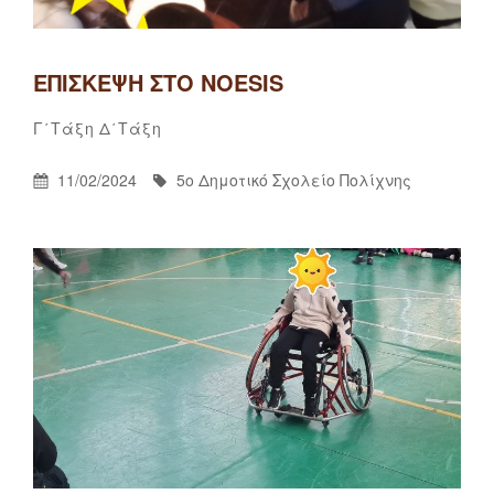
ΕΠΊΣΚΕΨΗ ΣΤΟ NOESIS
5ο
By
Categories
Γ΄τάξη
Δ΄τάξη
Δημοτικό
Σχολείο
Posted
By
11/02/2024
5ο Δημοτικό Σχολείο Πολίχνης
Πολίχνης
On