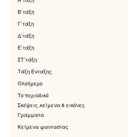
Β΄τάξη
Γ΄τάξη
Δ΄τάξη
Ε΄τάξη
ΣΤ΄τάξη
Τάξη Ένταξης
Ολοήμερο
Το περιοδικό
Σκέψεις ,κείμενα & εικόνες
Γράμματα
Κείμενα φαντασίας