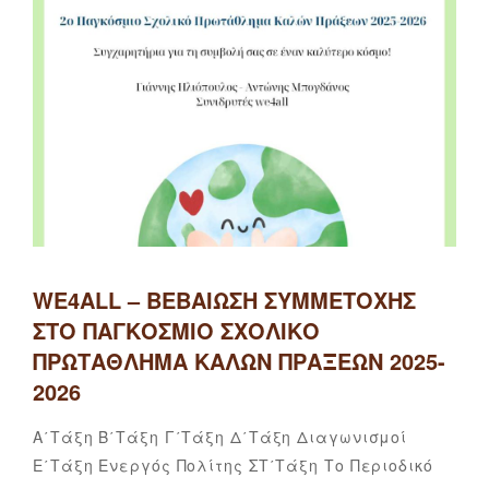
WE4ALL – ΒΕΒΑΊΩΣΗ ΣΥΜΜΕΤΟΧΉΣ
ΣΤΟ ΠΑΓΚΌΣΜΙΟ ΣΧΟΛΙΚΌ
ΠΡΩΤΆΘΛΗΜΑ ΚΑΛΏΝ ΠΡΆΞΕΩΝ 2025-
2026
Categories
Α΄τάξη
Β΄τάξη
Γ΄τάξη
Δ΄τάξη
Διαγωνισμοί
Αναστα
By
Ε΄τάξη
Ενεργός Πολίτης
ΣΤ΄τάξη
Το Περιοδικό
Στολτίδ