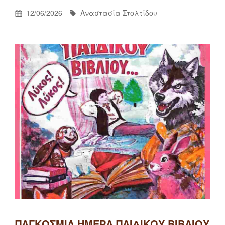
Posted
By
12/06/2026
Αναστασία Στολτίδου
On
ΠΑΓΚΌΣΜΙΑ ΗΜΈΡΑ ΠΑΙΔΙΚΟΎ ΒΙΒΛΊΟΥ