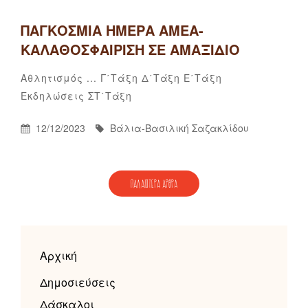
ΠΑΓΚΌΣΜΙΑ ΗΜΈΡΑ ΑΜΕΑ-
ΚΑΛΑΘΟΣΦΑΊΡΙΣΗ ΣΕ ΑΜΑΞΊΔΙΟ
Categories
Αθλητισμός ...
Γ΄τάξη
Δ΄τάξη
Ε΄τάξη
Βάλια-
By
Εκδηλώσεις
ΣΤ΄τάξη
Βασιλική
Σαζακλίδου
Posted
By
12/12/2023
Βάλια-Βασιλική Σαζακλίδου
On
ΠΛΟΉΓΗΣΗ
ΠΑΛΑΙΌΤΕΡΑ ΆΡΘΡΑ
ΆΡΘΡΩΝ
Αρχική
Δημοσιεύσεις
Δάσκαλοι