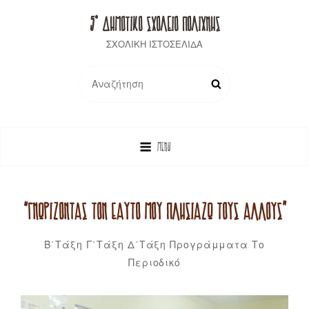
5° ΔΗΜΟΤΙΚΟ ΣΧΟΛΕΙΟ ΠΟΛΙΧΝΗΣ
ΣΧΟΛΙΚΗ ΙΣΤΟΣΕΛΙΔΑ
Search
SEARCH
for:
MENU
“ΓΝΩΡΊΖΟΝΤΑΣ ΤΟΝ ΕΑΥΤΌ ΜΟΥ ΠΛΗΣΙΆΖΩ ΤΟΥΣ ΆΛΛΟΥΣ”
Categories
Β΄τάξη
Γ΄τάξη
Δ΄τάξη
Προγράμματα
Το
Βάλια-
By
Περιοδικό
Βασιλική
Σαζακλίδου