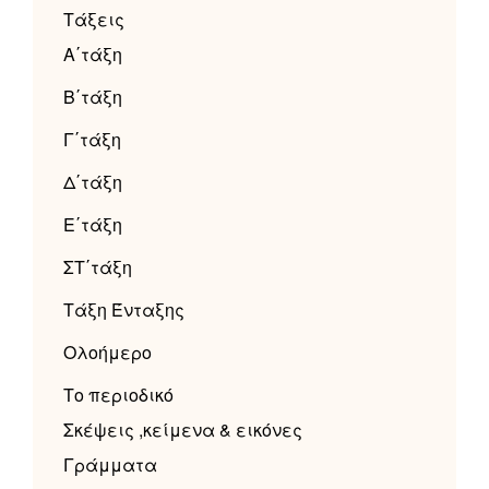
Τάξεις
Α΄τάξη
Β΄τάξη
Γ΄τάξη
Δ΄τάξη
Ε΄τάξη
ΣΤ΄τάξη
Τάξη Ένταξης
Ολοήμερο
Το περιοδικό
Σκέψεις ,κείμενα & εικόνες
Γράμματα