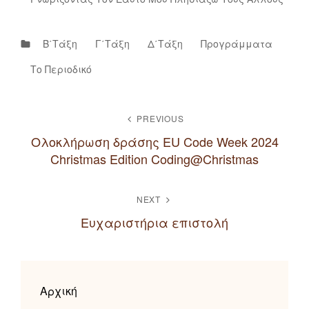
Categories
Β΄τάξη
Γ΄τάξη
Δ΄τάξη
Προγράμματα
Το Περιοδικό
ΠΛΟΉΓΗΣΗ
PREVIOUS
ΆΡΘΡΩΝ
Ολοκλήρωση δράσης EU Code Week 2024
Christmas Edition Coding@Christmas
Previous
Post
NEXT
Ευχαριστήρια επιστολή
Next
Post
Αρχική