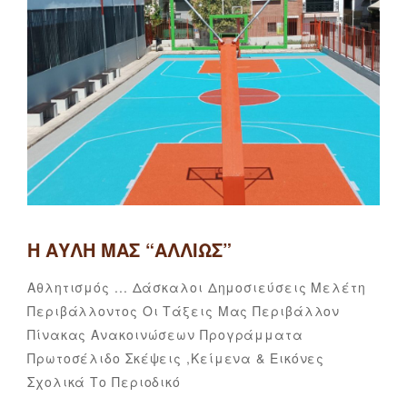
Η ΑΥΛΉ ΜΑΣ “ΑΛΛΙΏΣ”
Categories
Αθλητισμός ...
Δάσκαλοι
Δημοσιεύσεις
Μελέτη
Περιβάλλοντος
Οι Τάξεις Μας
Περιβάλλον
Πίνακας Ανακοινώσεων
Προγράμματα
Πρωτοσέλιδο
Σκέψεις ,κείμενα & Εικόνες
Γκατζάρα
By
Σχολικά
Το Περιοδικό
Θεοδοσία