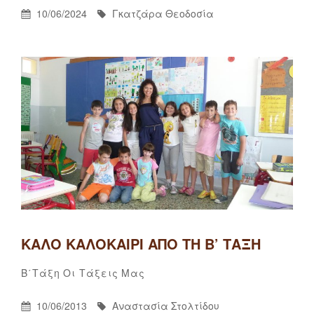
Posted
By
10/06/2024
Γκατζάρα Θεοδοσία
On
ΚΑΛΌ ΚΑΛΟΚΑΊΡΙ ΑΠΌ ΤΗ Β’ ΤΆΞΗ
Αναστασία
By
Categories
2
Β΄τάξη
Οι Τάξεις Μας
Στολτίδου
σχόλια
Posted
By
10/06/2013
Αναστασία Στολτίδου
στο