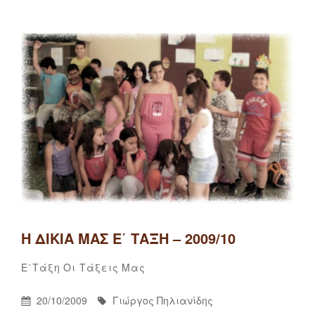
On
Έξι
χρόνια
η
δεύτερη
οικογένεια
…
Η ΔΙΚΙΆ ΜΑΣ Ε΄ ΤΆΞΗ – 2009/10
Γιώργος
By
Categories
3
Ε΄τάξη
Οι Τάξεις Μας
Πηλιανίδης
σχόλια
Posted
By
20/10/2009
Γιώργος Πηλιανίδης
στο
On