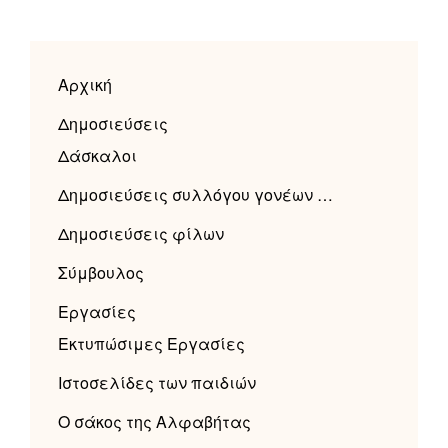
Η
δικιά
μας
Αρχική
Ε΄
τάξη
Δημοσιεύσεις
–
Δάσκαλοι
2009/10
Δημοσιεύσεις συλλόγου γονέων …
Δημοσιεύσεις φίλων
Σύμβουλος
Εργασίες
Εκτυπώσιμες Εργασίες
Ιστοσελίδες των παιδιών
Ο σάκος της Αλφαβήτας