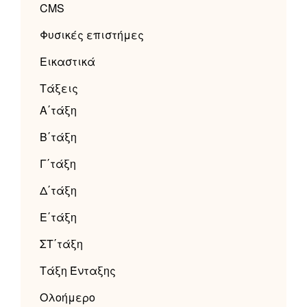
CMS
Φυσικές επιστήμες
Εικαστικά
Τάξεις
Α΄τάξη
Β΄τάξη
Γ΄τάξη
Δ΄τάξη
Ε΄τάξη
ΣΤ΄τάξη
Τάξη Ένταξης
Ολοήμερο