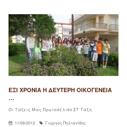
On
Καλό
καλοκαίρι
από
τη
Β’
τάξη
ΈΞΙ ΧΡΌΝΙΑ Η ΔΕΎΤΕΡΗ ΟΙΚΟΓΈΝΕΙΑ
…
Γιώργος
By
Categories
3
Οι Τάξεις Μας
Πρωτοσέλιδο
ΣΤ΄τάξη
Πηλιανίδης
σχόλια
Posted
By
11/06/2012
Γιώργος Πηλιανίδης
στο