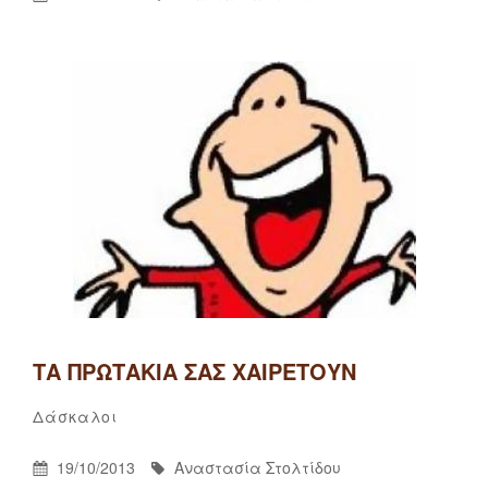
On
ΤΑ ΠΡΩΤΆΚΙΑ ΣΑΣ ΧΑΙΡΕΤΟΎΝ
Αναστασία
By
Categories
Δάσκαλοι
Στολτίδου
Posted
By
19/10/2013
Αναστασία Στολτίδου
On