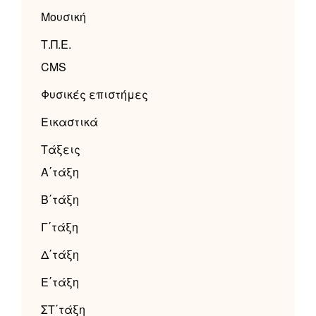
Μουσική
Τ.Π.Ε.
CMS
Φυσικές επιστήμες
Εικαστικά
Τάξεις
Α΄τάξη
Β΄τάξη
Γ΄τάξη
Δ΄τάξη
Ε΄τάξη
ΣΤ΄τάξη