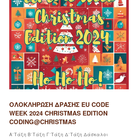
ΟΛΟΚΛΉΡΩΣΗ ΔΡΆΣΗΣ EU CODE
WEEK 2024 CHRISTMAS EDITION
CODING@CHRISTMAS
Categories
Α΄τάξη
Β΄τάξη
Γ΄τάξη
Δ΄τάξη
Δάσκαλοι