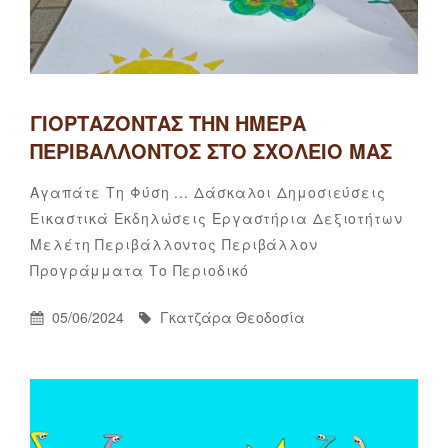
ΓΙΟΡΤΆΖΟΝΤΑΣ ΤΗΝ ΗΜΈΡΑ
ΠΕΡΙΒΆΛΛΟΝΤΟΣ ΣΤΟ ΣΧΟΛΕΊΟ ΜΑΣ
Categories
Αγαπάτε Τη Φύση ...
Δάσκαλοι
Δημοσιεύσεις
Εικαστικά
Εκδηλώσεις
Εργαστήρια Δεξιοτήτων
Μελέτη Περιβάλλοντος
Περιβάλλον
Γκατζάρα
By
Προγράμματα
Το Περιοδικό
Θεοδοσία
Posted
By
05/06/2024
Γκατζάρα Θεοδοσία
On