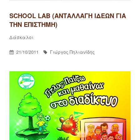
SCHOOL LAB (ΑΝΤΑΛΛΑΓΉ ΙΔΕΏΝ ΓΙΑ
ΤΗΝ ΕΠΙΣΤΉΜΗ)
Γιώργος
By
Categories
Δάσκαλοι
Πηλιανίδης
Posted
By
21/10/2011
Γιώργος Πηλιανίδης
On