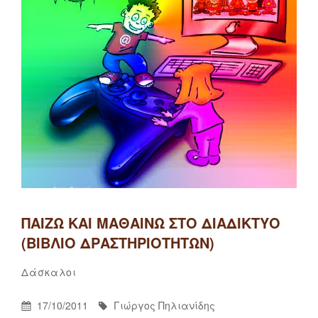
ΠΑΊΖΩ ΚΑΙ ΜΑΘΑΊΝΩ ΣΤΟ ΔΙΑΔΊΚΤΥΟ
(ΒΙΒΛΊΟ ΔΡΑΣΤΗΡΙΟΤΉΤΩΝ)
Γιώργος
By
Categories
Δάσκαλοι
Πηλιανίδης
Posted
By
17/10/2011
Γιώργος Πηλιανίδης
On