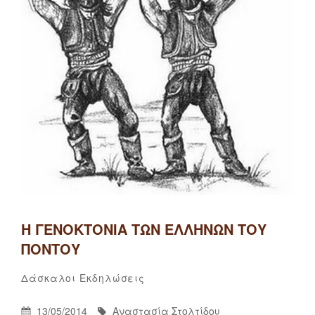
Η ΓΕΝΟΚΤΟΝΊΑ ΤΩΝ ΕΛΛΉΝΩΝ ΤΟΥ
ΠΌΝΤΟΥ
Αναστασία
By
Categories
Δάσκαλοι
Εκδηλώσεις
Στολτίδου
Posted
By
13/05/2014
Αναστασία Στολτίδου