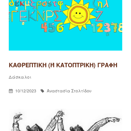
ΚΑΘΡΕΠΤΙΚΉ (Ή ΚΑΤΟΠΤΡΙΚΉ) ΓΡΑΦΉ
Αναστασία
By
Categories
Δάσκαλοι
Στολτίδου
Posted
By
10/12/2023
Αναστασία Στολτίδου
On