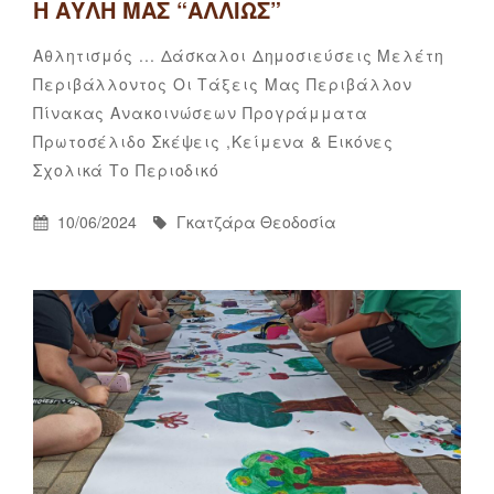
Η ΑΥΛΉ ΜΑΣ “ΑΛΛΙΏΣ”
Categories
Αθλητισμός ...
Δάσκαλοι
Δημοσιεύσεις
Μελέτη
Περιβάλλοντος
Οι Τάξεις Μας
Περιβάλλον
Πίνακας Ανακοινώσεων
Προγράμματα
Πρωτοσέλιδο
Σκέψεις ,κείμενα & Εικόνες
Γκατζάρα
By
Σχολικά
Το Περιοδικό
Θεοδοσία
Posted
By
10/06/2024
Γκατζάρα Θεοδοσία
On