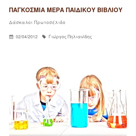
ΠΑΓΚΌΣΜΙΑ ΜΈΡΑ ΠΑΙΔΙΚΟΎ ΒΙΒΛΊΟΥ
Γιώργος
By
Categories
Δάσκαλοι
Πρωτοσέλιδο
Πηλιανίδης
Posted
By
02/04/2012
Γιώργος Πηλιανίδης
On