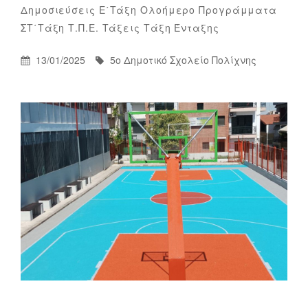
Δημοσιεύσεις
Ε΄τάξη
Ολοήμερο
Προγράμματα
5ο
By
ΣΤ΄τάξη
Τ.Π.Ε.
Τάξεις
Τάξη Ένταξης
Δημοτικό
Σχολείο
Posted
By
13/01/2025
5ο Δημοτικό Σχολείο Πολίχνης
Πολίχνης
On