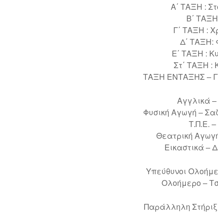
Α΄ ΤΑΞΗ : Σ
Β΄ ΤΑΞΗ
Γ΄ ΤΑΞΗ : 
Δ΄ ΤΑΞΗ:
Ε΄ ΤΑΞΗ : 
Στ΄ ΤΑΞΗ :
ΤΑΞΗ ΕΝΤΑΞΗΣ – Γι
Αγγλικά –
Φυσική Αγωγή – Σα
Τ.Π.Ε. 
Θεατρική Αγωγή
Εικαστικά – 
Υπεύθυνοι Ολοήμε
Ολοήμερο – Τ
Παράλληλη Στήριξ