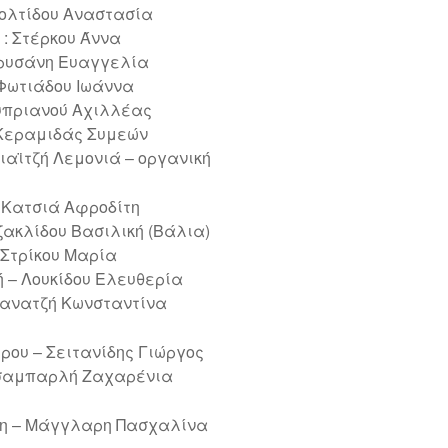
τολτίδου Αναστασία
 : Στέρκου Άννα
Χρυσάνη Ευαγγελία
 Φωτιάδου Ιωάννα
Κυπριανού Αχιλλέας
 Κεραμιδάς Συμεών
αϊτζή Λεμονιά – οργανική
 Κατσιά Αφροδίτη
ζακλίδου Βασιλική (Βάλια)
– Στρίκου Μαρία
 – Λουκίδου Ελευθερία
Δανατζή Κωνσταντίνα
ρου – Σειτανίδης Γιώργος
σαμπαρλή Ζαχαρένια
η – Μάγγλαρη Πασχαλίνα