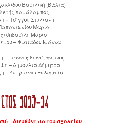
ζακλίδου Βασιλική (Βάλια)
υβλετής Χαράλαμπος
ή – Τσίγγου Στυλιάνη
 Παπαντωνίου Μαρία
 Αχτσηβασίλη Μαρία
ερου – Φωτιάδου Ιωάννα
η – Γιάννος Κωνσταντίνος
ιξη – Δημουλιά Δήμητρα
ξη – Κυπριανού Ευλαμπία
 ΈΤΟΣ 2023-24
συ) | Διευθύντρια του σχολείου