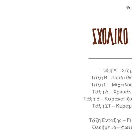
Ψυ
ΣΧΟΛΙΚΌ 
________________
Τάξη Α – Στέ
Τάξη Β – Στολτίδ
Τάξη Γ – Μιχαλο
Τάξη Δ – Χρυσάν
Τάξη Ε – Καρακαπζο
Τάξη ΣΤ – Κεραμ
Τάξη Ένταξης – Γι
Ολοήμερο – Φωτι