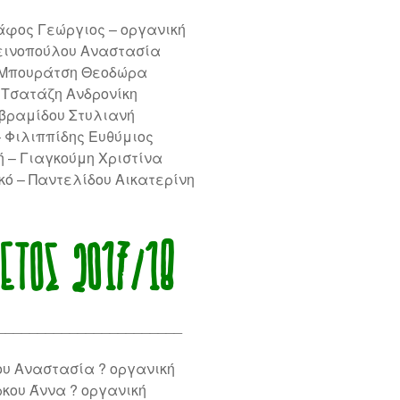
άφος Γεώργιος – οργανική
εινοπούλου Αναστασία
 Μπουράτση Θεοδώρα
 Τσατάζη Ανδρονίκη
Αβραμίδου Στυλιανή
 Φιλιππίδης Ευθύμιος
 – Γιαγκούμη Χριστίνα
κό – Παντελίδου Αικατερίνη
ΈΤΟΣ 2017/18
_______________________
ου Αναστασία ? οργανική
ρκου Άννα ? οργανική