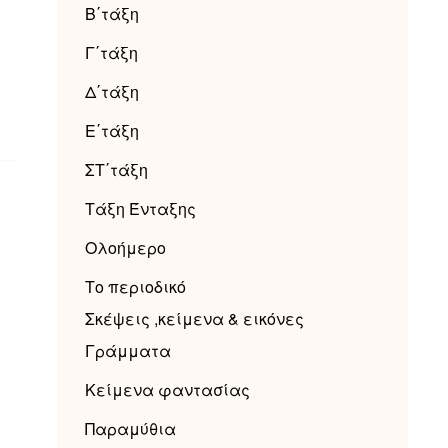
Β΄τάξη
Γ΄τάξη
Δ΄τάξη
Ε΄τάξη
ΣΤ΄τάξη
Τάξη Ένταξης
Ολοήμερο
Το περιοδικό
Σκέψεις ,κείμενα & εικόνες
Γράμματα
Κείμενα φαντασίας
Παραμύθια