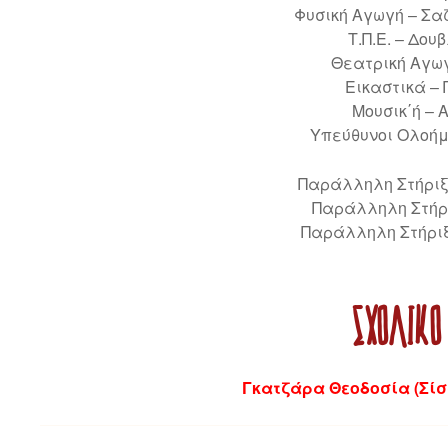
Φυσική Αγωγή – Σα
Τ.Π.Ε. – Δο
Θεατρική Αγωγ
Εικαστικά –
Μουσικ΄ή –
Υπεύθυνοι Ολοήμ
Παράλληλη Στήριξ
Παράλληλη Στήρ
Παράλληλη Στήρι
ΣΧΟΛΙΚΌ
Γκατζάρα Θεοδοσία (Σίσ