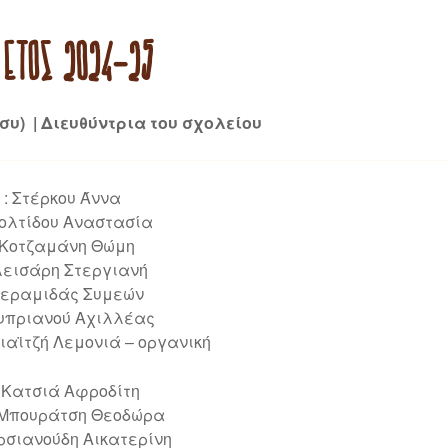
 ΈΤΟΣ 2024-25
συ) | Διευθύντρια του σχολείου
 : Στέρκου Άννα
τολτίδου Αναστασία
: Κοτζαμάνη Θώμη
λεισάρη Στεργιανή
 Κεραμιδάς Συμεών
Κυπριανού Αχιλλέας
αϊτζή Λεμονιά – οργανική
 Κατσιά Αφροδίτη
 Μπουράτση Θεοδώρα
ρσιανούδη Αικατερίνη