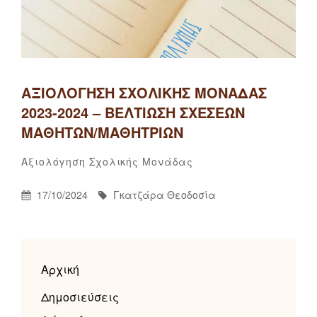
ΑΞΙΟΛΌΓΗΣΗ ΣΧΟΛΙΚΉΣ ΜΟΝΆΔΑΣ
2023-2024 – ΒΕΛΤΊΩΣΗ ΣΧΈΣΕΩΝ
ΜΑΘΗΤΏΝ/ΜΑΘΗΤΡΙΏΝ
Γκατζάρα
By
Categories
Αξιολόγηση Σχολικής Μονάδας
Θεοδοσία
Posted
By
17/10/2024
Γκατζάρα Θεοδοσία
On
Αρχική
Δημοσιεύσεις