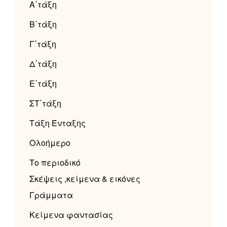
Α΄τάξη
Β΄τάξη
Γ΄τάξη
Δ΄τάξη
Ε΄τάξη
ΣΤ΄τάξη
Τάξη Ένταξης
Ολοήμερο
Το περιοδικό
Σκέψεις ,κείμενα & εικόνες
Γράμματα
Κείμενα φαντασίας