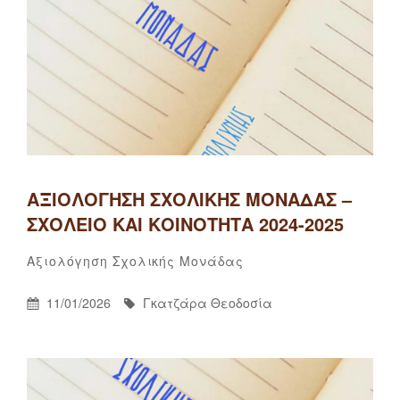
ΑΞΙΟΛΌΓΗΣΗ ΣΧΟΛΙΚΉΣ ΜΟΝΆΔΑΣ –
ΣΧΟΛΕΊΟ ΚΑΙ ΚΟΙΝΌΤΗΤΑ 2024-2025
Γκατζάρα
By
Categories
Αξιολόγηση Σχολικής Μονάδας
Θεοδοσία
Posted
By
11/01/2026
Γκατζάρα Θεοδοσία
On