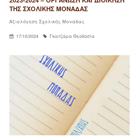
ΤΗΣ ΣΧΟΛΙΚΉΣ ΜΟΝΆΔΑΣ
Γκατζάρα
By
Categories
Αξιολόγηση Σχολικής Μονάδας
Θεοδοσία
Posted
By
17/10/2024
Γκατζάρα Θεοδοσία
On