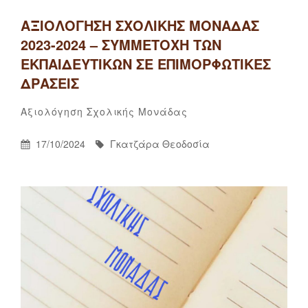
ΑΞΙΟΛΌΓΗΣΗ ΣΧΟΛΙΚΉΣ ΜΟΝΆΔΑΣ
2023-2024 – ΣΥΜΜΕΤΟΧΉ ΤΩΝ
ΕΚΠΑΙΔΕΥΤΙΚΏΝ ΣΕ ΕΠΙΜΟΡΦΩΤΙΚΈΣ
ΔΡΆΣΕΙΣ
Γκατζάρα
By
Categories
Αξιολόγηση Σχολικής Μονάδας
Θεοδοσία
Posted
By
17/10/2024
Γκατζάρα Θεοδοσία
On