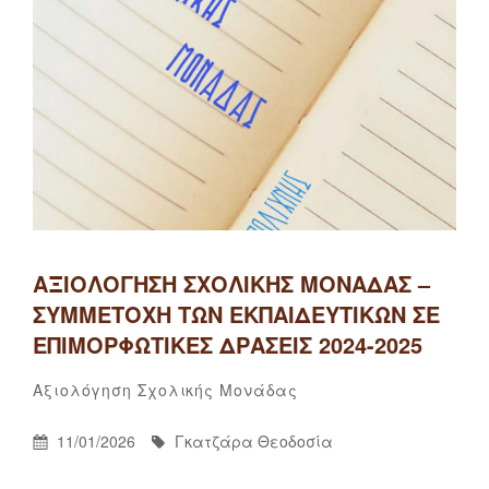
ΑΞΙΟΛΌΓΗΣΗ ΣΧΟΛΙΚΉΣ ΜΟΝΆΔΑΣ –
ΣΥΜΜΕΤΟΧΉ ΤΩΝ ΕΚΠΑΙΔΕΥΤΙΚΏΝ ΣΕ
ΕΠΙΜΟΡΦΩΤΙΚΈΣ ΔΡΆΣΕΙΣ 2024-2025
Γκατζάρα
By
Categories
Αξιολόγηση Σχολικής Μονάδας
Θεοδοσία
Posted
By
11/01/2026
Γκατζάρα Θεοδοσία
On