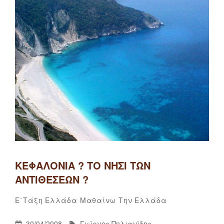
ΚΕΦΑΛΟΝΙΆ ? ΤΟ ΝΗΣΊ ΤΩΝ
ΑΝΤΙΘΈΣΕΩΝ ?
Γιώργος
By
Categories
3
Ε΄τάξη
Ελλάδα
Μαθαίνω Την Ελλάδα
Πηλιανίδης
σχόλια
Posted
By
30/04/2008
Γιώργος Πηλιανίδης