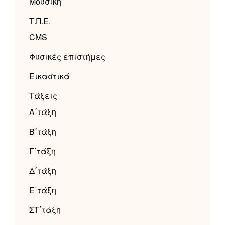
Μουσική
Τ.Π.Ε.
CMS
Φυσικές επιστήμες
Εικαστικά
Τάξεις
Α΄τάξη
Β΄τάξη
Γ΄τάξη
Δ΄τάξη
Ε΄τάξη
ΣΤ΄τάξη