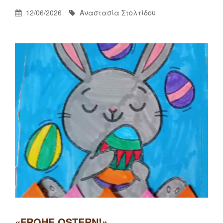
Posted
By
12/06/2026
Αναστασία Στολτίδου
On
«FROHE OSTERN!»