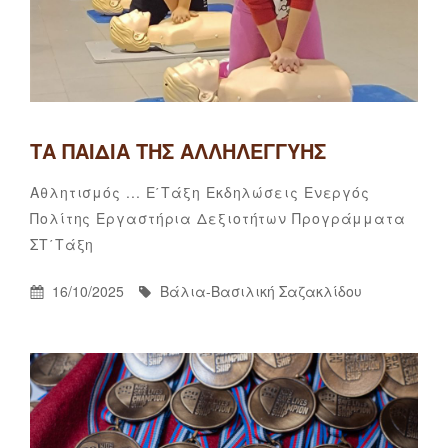
ΤΑ ΠΑΙΔΙΆ ΤΗΣ ΑΛΛΗΛΕΓΓΎΗΣ
Categories
Αθλητισμός ...
Ε΄τάξη
Εκδηλώσεις
Ενεργός
Πολίτης
Εργαστήρια Δεξιοτήτων
Προγράμματα
Βάλια-
By
ΣΤ΄τάξη
Βασιλική
Σαζακλίδου
Posted
By
16/10/2025
Βάλια-Βασιλική Σαζακλίδου
On