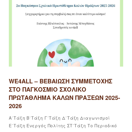
WE4ALL – ΒΕΒΑΊΩΣΗ ΣΥΜΜΕΤΟΧΉΣ
ΣΤΟ ΠΑΓΚΌΣΜΙΟ ΣΧΟΛΙΚΌ
ΠΡΩΤΆΘΛΗΜΑ ΚΑΛΏΝ ΠΡΆΞΕΩΝ 2025-
2026
Categories
Α΄τάξη
Β΄τάξη
Γ΄τάξη
Δ΄τάξη
Διαγωνισμοί
Αναστα
By
Ε΄τάξη
Ενεργός Πολίτης
ΣΤ΄τάξη
Το Περιοδικό
Στολτίδ