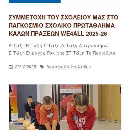
ΣΥΜΜΕΤΟΧΉ ΤΟΥ ΣΧΟΛΕΊΟΥ ΜΑΣ ΣΤΟ
ΠΑΓΚΌΣΜΙΟ ΣΧΟΛΙΚΌ ΠΡΩΤΆΘΛΗΜΑ
ΚΑΛΏΝ ΠΡΆΞΕΩΝ WE4ALL 2025-26
Categories
Α΄τάξη
Β΄τάξη
Γ΄τάξη
Δ΄τάξη
Διαγωνισμοί
Αναστα
By
Ε΄τάξη
Ενεργός Πολίτης
ΣΤ΄τάξη
Το Περιοδικό
Στολτίδ
Posted
By
22/12/2025
Αναστασία Στολτίδου
On