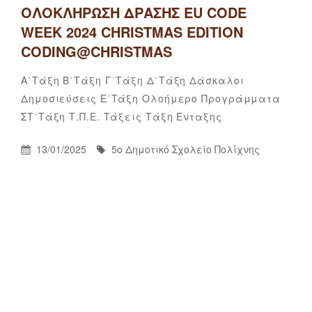
ΟΛΟΚΛΉΡΩΣΗ ΔΡΆΣΗΣ EU CODE
WEEK 2024 CHRISTMAS EDITION
CODING@CHRISTMAS
Categories
Α΄τάξη
Β΄τάξη
Γ΄τάξη
Δ΄τάξη
Δάσκαλοι
Δημοσιεύσεις
Ε΄τάξη
Ολοήμερο
Προγράμματα
5ο
By
ΣΤ΄τάξη
Τ.Π.Ε.
Τάξεις
Τάξη Ένταξης
Δημοτικό
Σχολείο
Posted
By
13/01/2025
5ο Δημοτικό Σχολείο Πολίχνης
Πολίχνης
On