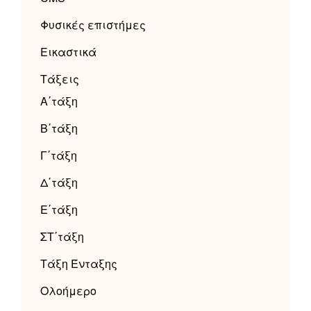
Φυσικές επιστήμες
Εικαστικά
Τάξεις
Α΄τάξη
Β΄τάξη
Γ΄τάξη
Δ΄τάξη
Ε΄τάξη
ΣΤ΄τάξη
Τάξη Ένταξης
Ολοήμερο