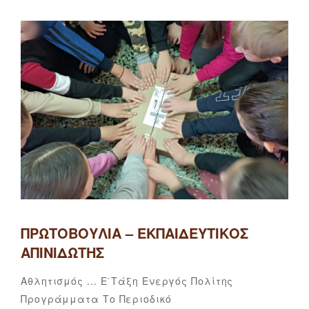
ΠΡΩΤΟΒΟΥΛΊΑ – ΕΚΠΑΙΔΕΥΤΙΚΌΣ
ΑΠΙΝΙΔΩΤΉΣ
Categories
Αθλητισμός ...
Ε΄τάξη
Ενεργός Πολίτης
5ο
By
Προγράμματα
Το Περιοδικό