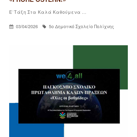
5ο
By
Categories
Ε΄τάξη
Στα Καλά Καθούμενα ...
Δημοτικό
Σχολείο
Posted
By
03/04/2026
5ο Δημοτικό Σχολείο Πολίχνης
Πολίχνης
On