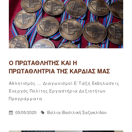
Ο ΠΡΩΤΑΘΛΗΤΉΣ ΚΑΙ Η
ΠΡΩΤΑΘΛΉΤΡΙΑ ΤΗΣ ΚΑΡΔΙΆΣ ΜΑΣ
Categories
Αθλητισμός ...
Διαγωνισμοί
Ε΄τάξη
Εκδηλώσεις
Ενεργός Πολίτης
Εργαστήρια Δεξιοτήτων
Βάλια-
By
Προγράμματα
Βασιλική
Σαζακλίδου
Posted
By
05/05/2025
Βάλια-Βασιλική Σαζακλίδου
On