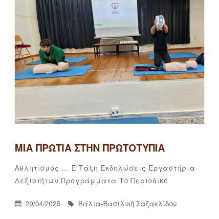
ΜΙΑ ΠΡΩΤΙΆ ΣΤΗΝ ΠΡΩΤΟΤΥΠΊΑ
Categories
Αθλητισμός ...
Ε΄τάξη
Εκδηλώσεις
Εργαστήρια
Βάλια-
By
Δεξιοτήτων
Προγράμματα
Το Περιοδικό
Βασιλική
Σαζακλίδου
Posted
By
29/04/2025
Βάλια-Βασιλική Σαζακλίδου
On