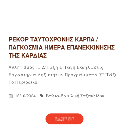
ΡΕΚΟΡ ΤΑΥΤΌΧΡΟΝΗΣ ΚΑΡΠΑ /
ΠΑΓΚΌΣΜΙΑ ΗΜΈΡΑ ΕΠΑΝΕΚΚΊΝΗΣΗΣ
ΤΗΣ ΚΑΡΔΙΆΣ
Categories
Αθλητισμός ...
Δ΄τάξη
Ε΄τάξη
Εκδηλώσεις
Εργαστήρια Δεξιοτήτων
Προγράμματα
ΣΤ΄τάξη
Βάλια-
By
Το Περιοδικό
Βασιλική
Σαζακλίδου
Posted
By
16/10/2024
Βάλια-Βασιλική Σαζακλίδου
On
ΠΛΟΉΓΗΣΗ
ΠΑΛΑΙΌΤΕΡΑ ΆΡΘΡΑ
ΆΡΘΡΩΝ