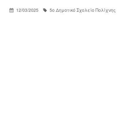
Δημοτικό
Σχολείο
Posted
By
12/03/2025
5ο Δημοτικό Σχολείο Πολίχνης
Πολίχνης
On