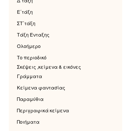
Δ΄τάξη
Ε΄τάξη
ΣΤ΄τάξη
Τάξη Ένταξης
Ολοήμερο
Το περιοδικό
Σκέψεις ,κείμενα & εικόνες
Γράμματα
Κείμενα φαντασίας
Παραμύθια
Περιγραφικά κείμενα
Ποιήματα