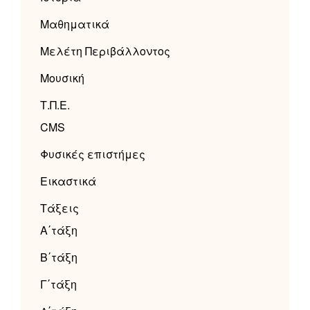
Μαθηματικά
Μελέτη Περιβάλλοντος
Μουσική
Τ.Π.Ε.
CMS
Φυσικές επιστήμες
Εικαστικά
Τάξεις
Α΄τάξη
Β΄τάξη
Γ΄τάξη