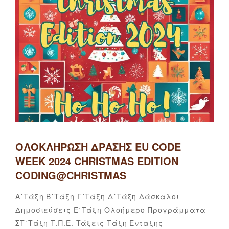
ΟΛΟΚΛΉΡΩΣΗ ΔΡΆΣΗΣ EU CODE
WEEK 2024 CHRISTMAS EDITION
CODING@CHRISTMAS
Categories
Α΄τάξη
Β΄τάξη
Γ΄τάξη
Δ΄τάξη
Δάσκαλοι
Δημοσιεύσεις
Ε΄τάξη
Ολοήμερο
Προγράμματα
5ο
By
ΣΤ΄τάξη
Τ.Π.Ε.
Τάξεις
Τάξη Ένταξης