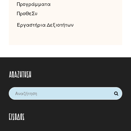
Προγράμματα
ΠροΘεΣυ
Εργαστήρια Δεξιοτήτων
ΑΝΑΖΉΤΗΣΗ
Search
SEARCH
for:
ΕΊΣΟΔΟΣ