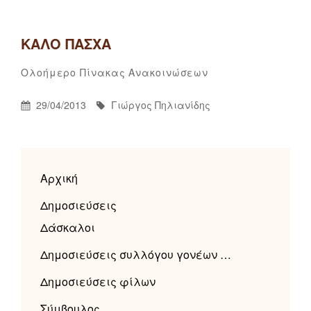
ΚΑΛΌ ΠΆΣΧΑ
Γιώργος
By
Categories
2
Ολοήμερο
Πίνακας Ανακοινώσεων
Πηλιανίδης
σχόλια
Posted
By
29/04/2013
Γιώργος Πηλιανίδης
στο
On
Καλό
Πάσχα
Αρχική
Δημοσιεύσεις
Δάσκαλοι
Δημοσιεύσεις συλλόγου γονέων …
Δημοσιεύσεις φίλων
Σύμβουλος