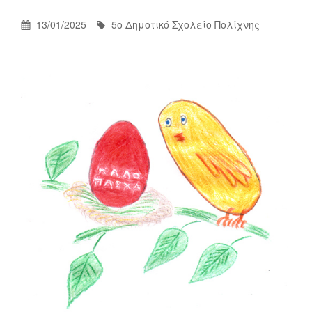
Δημοτικό
Σχολείο
Posted
By
13/01/2025
5ο Δημοτικό Σχολείο Πολίχνης
Πολίχνης
On