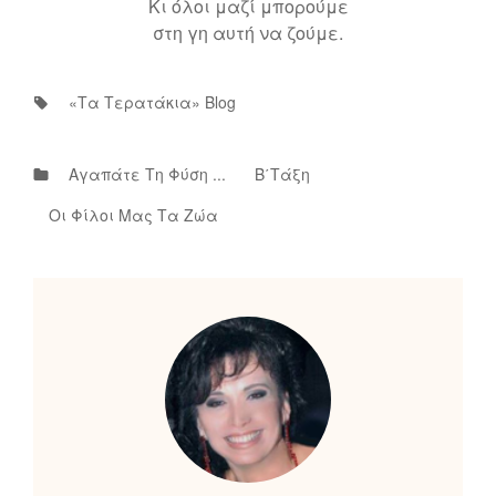
Κι όλοι μαζί μπορούμε
στη γη αυτή να ζούμε.
Tags:
«τα Τερατάκια» Blog
Categories
Αγαπάτε Τη Φύση ...
Β΄τάξη
Οι Φίλοι Μας Τα Ζώα