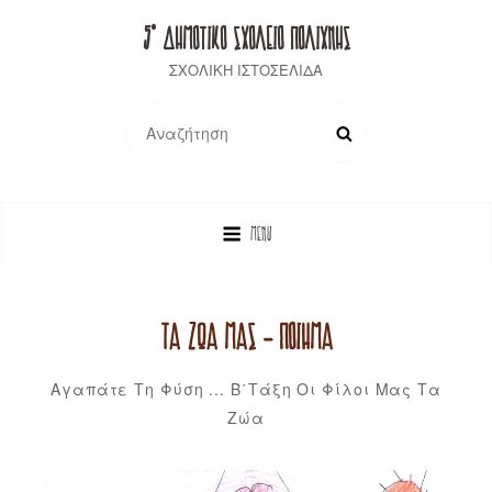
5° ΔΗΜΟΤΙΚΟ ΣΧΟΛΕΙΟ ΠΟΛΙΧΝΗΣ
ΣΧΟΛΙΚΗ ΙΣΤΟΣΕΛΙΔΑ
Search
SEARCH
for:
MENU
ΤΑ ΖΏΑ ΜΑΣ – ΠΟΊΗΜΑ
Categories
Αγαπάτε Τη Φύση ...
Β΄τάξη
Οι Φίλοι Μας Τα
Αναστασία
By
Ζώα
Στολτίδου