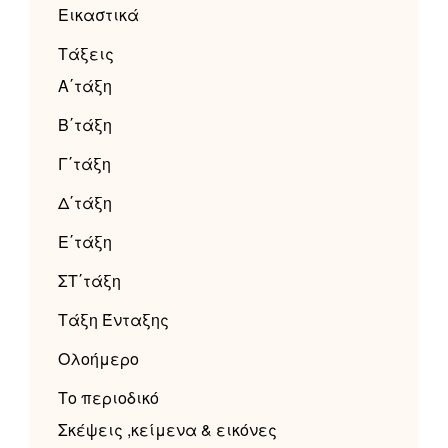
Εικαστικά
Τάξεις
Α΄τάξη
Β΄τάξη
Γ΄τάξη
Δ΄τάξη
Ε΄τάξη
ΣΤ΄τάξη
Τάξη Ένταξης
Ολοήμερο
Το περιοδικό
Σκέψεις ,κείμενα & εικόνες