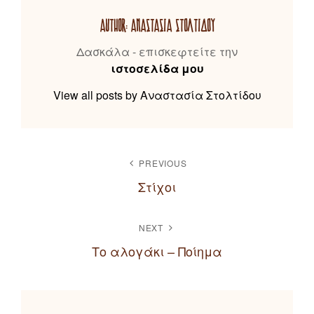
AUTHOR:
ΑΝΑΣΤΑΣΊΑ ΣΤΟΛΤΊΔΟΥ
Δασκάλα - επισκεφτείτε την
ιστοσελίδα μου
View all posts by Αναστασία Στολτίδου
ΠΛΟΉΓΗΣΗ
PREVIOUS
ΆΡΘΡΩΝ
Στίχοι
Previous
Post
NEXT
Το αλογάκι – Ποίημα
Next
Post