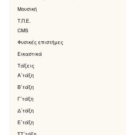
Μουσική
Τ.Π.Ε.
CMS
Φυσικές επιστήμες
Εικαστικά
Τάξεις
Α΄τάξη
Β΄τάξη
Γ΄τάξη
Δ΄τάξη
Ε΄τάξη
ΣΤ΄τάξη