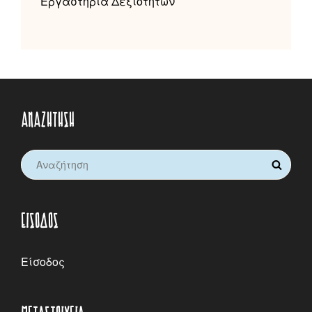
Εργαστήρια Δεξιοτήτων
ΑΝΑΖΉΤΗΣΗ
Search
SEARCH
for:
ΕΊΣΟΔΟΣ
Είσοδος