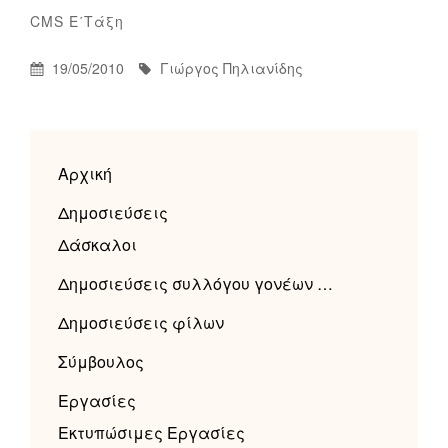
Γιώργος
By
Categories
CMS
Ε΄τάξη
Πηλιανίδης
Posted
By
19/05/2010
Γιώργος Πηλιανίδης
On
Αρχική
Δημοσιεύσεις
Δάσκαλοι
Δημοσιεύσεις συλλόγου γονέων …
Δημοσιεύσεις φίλων
Σύμβουλος
Εργασίες
Εκτυπώσιμες Εργασίες