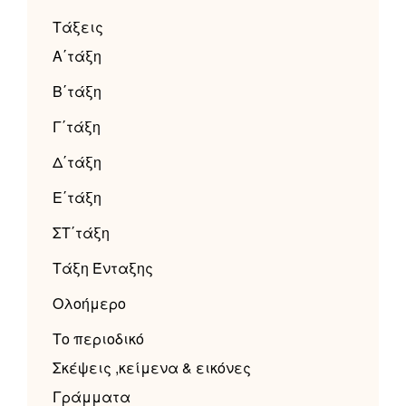
Τάξεις
Α΄τάξη
Β΄τάξη
Γ΄τάξη
Δ΄τάξη
Ε΄τάξη
ΣΤ΄τάξη
Τάξη Ένταξης
Ολοήμερο
Το περιοδικό
Σκέψεις ,κείμενα & εικόνες
Γράμματα